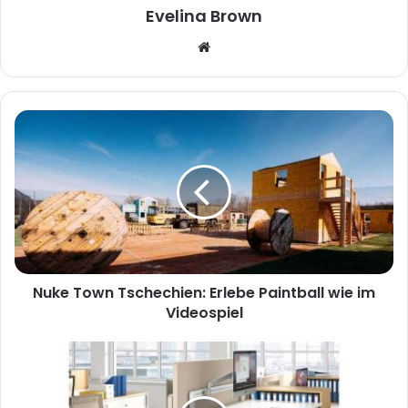
Evelina Brown
W
e
b
s
i
t
e
Nuke Town Tschechien: Erlebe Paintball wie im
Videospiel