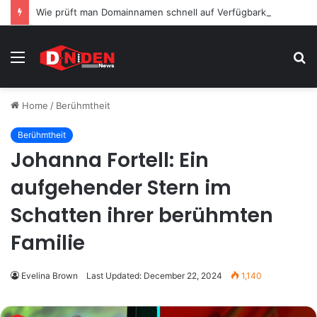
Wie prüft man Domainnamen schnell auf Verfügbarkeit?
Menu
S
fo
Home
/
Berühmtheit
Berühmtheit
Johanna Fortell: Ein
aufgehender Stern im
Schatten ihrer berühmten
Familie
Evelina Brown
Last Updated: December 22, 2024
1,140