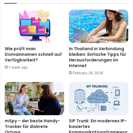
Wie prüft man
In Thailand in Verbindung
Domainnamen schnell auf
bleiben: Einfache Tipps für
Verfügbarkeit?
Herausforderungen im
Internet
1 week ago
February 26, 2026
mSpy – der beste Handy-
SIP Trunk: Ein modernes IP-
Tracker für diskrete
basiertes
Ortung
Kommunikationsframewor