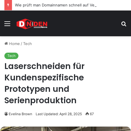
Wie prüft man Domainnamen schnell auf Verfügbarkeit?
Menu
S
fo
Home
/
Tech
Tech
Laserschneiden für
Kundenspezifische
Prototypen und
Serienproduktion
Evelina Brown
Last Updated: April 28, 2025
67